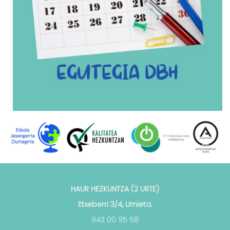
HAUR HEZKUNTZA (2 URTE)
Etxeberri 3/4, Urnieta.
943 00 95 58