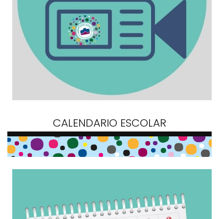
CALENDARIO ESCOLAR