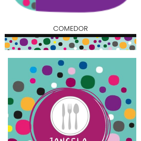
COMEDOR