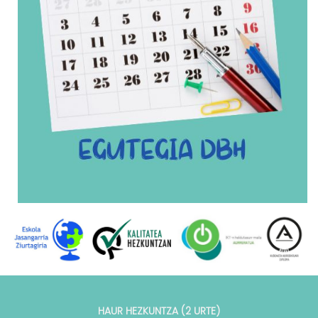
HAUR HEZKUNTZA (2 URTE)