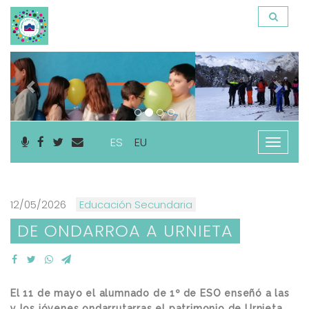
Anterior
Sigu
ES
EU
Nabega
ireki
12/05/2026
Educación Secundaria
DE ONDARROA A URNIETA
El 11 de mayo el alumnado de 1º de ESO enseñó a las
y los jóvenes ondarrutarras el patrimonio de Urnieta.