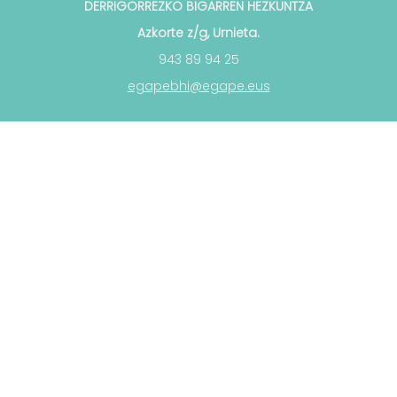
DERRIGORREZKO BIGARREN HEZKUNTZA
Azkorte z/g, Urnieta.
943 89 94 25
egapebhi@egape.eus