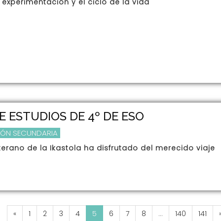
: experimentación y el ciclo de la vida
DE ESTUDIOS DE 4º DE ESO
ÓN SECUNDARIA
rano de la Ikastola ha disfrutado del merecido viaje
«
1
2
3
4
5
6
7
8
...
140
141