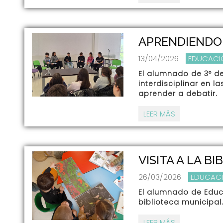
APRENDIENDO 
13/04/2026
EDUCACI
El alumnado de 3º d
interdisciplinar en l
aprender a debatir.
LEER MÁS
VISITA A LA B
26/03/2026
EDUCACI
El alumnado de Educa
biblioteca municipal
LEER MÁS