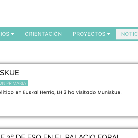
IOS
ORIENTACIÓN
PROYECTOS
NOTIC
ISKUE
N PRIMARIA
olítico en Euskal Herria, LH 3 ha visitado Muniskue.
E 2º DE ESO EN EL PALACIO FORAL